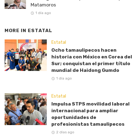
Matamoros
1 día ago
MORE IN
ESTATAL
Estatal
Ocho tamaulipecos hacen
historia con México en Corea del
Sur; conquistan el primer título
mundial de Haidong Gumdo
1 día ago
Estatal
Impulsa STPS movilidad laboral
internacional para ampliar
oportunidades de
profesionistas tamaulipecos
2 días ago