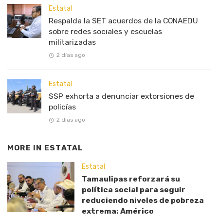
Estatal
Respalda la SET acuerdos de la CONAEDU
sobre redes sociales y escuelas
militarizadas
2 días ago
Estatal
SSP exhorta a denunciar extorsiones de
policías
2 días ago
MORE IN
ESTATAL
Estatal
Tamaulipas reforzará su
política social para seguir
reduciendo niveles de pobreza
extrema: Américo