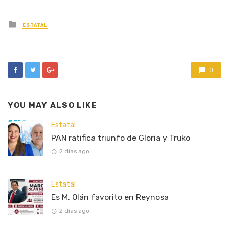
Posted
ESTATAL
in
0
YOU MAY ALSO LIKE
Estatal
PAN ratifica triunfo de Gloria y Truko
2 días ago
Estatal
Es M. Olán favorito en Reynosa
2 días ago