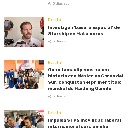
3 días ago
Estatal
Investigan ‘basura espacial’ de
Starship en Matamoros
3 días ago
Estatal
Ocho tamaulipecos hacen
historia con México en Corea del
Sur; conquistan el primer título
mundial de Haidong Gumdo
3 días ago
Estatal
Impulsa STPS movilidad laboral
internacional para ampliar