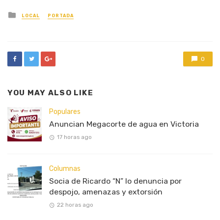
Posted
LOCAL
PORTADA
in
0
YOU MAY ALSO LIKE
Populares
Anuncian Megacorte de agua en Victoria
17 horas ago
Columnas
Socia de Ricardo “N” lo denuncia por
despojo, amenazas y extorsión
22 horas ago