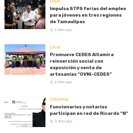
Local
Impulsa STPS ferias del empleo
para jóvenes en tres regiones
de Tamaulipas
2 días ago
Local
Promueve CEDES Altamira
reinserción social con
exposición y venta de
artesanías “OVNI-CEDES”
2 días ago
Columnas
Funcionarios y notarios
participan en red de Ricardo “N”
3 días ago