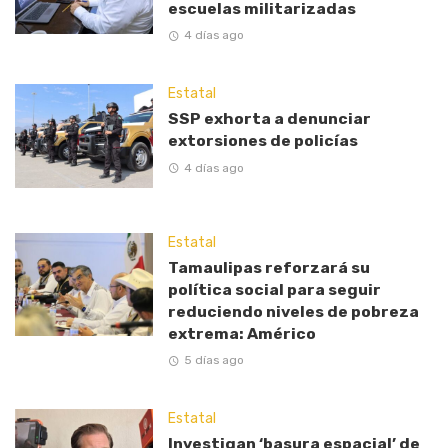
escuelas militarizadas
4 días ago
Estatal
SSP exhorta a denunciar
extorsiones de policías
4 días ago
Estatal
Tamaulipas reforzará su
política social para seguir
reduciendo niveles de pobreza
extrema: Américo
5 días ago
Estatal
Investigan ‘basura espacial’ de