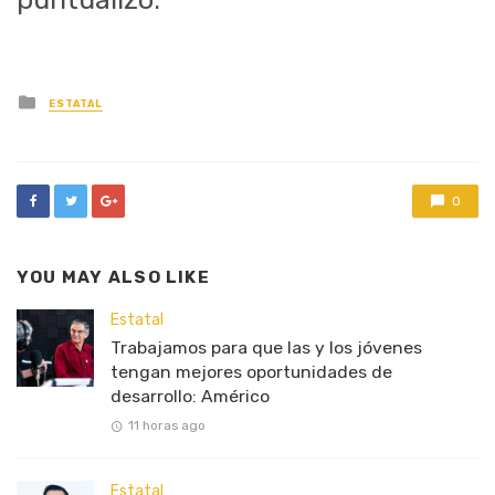
Posted
ESTATAL
in
0
YOU MAY ALSO LIKE
Estatal
Trabajamos para que las y los jóvenes
tengan mejores oportunidades de
desarrollo: Américo
11 horas ago
Estatal