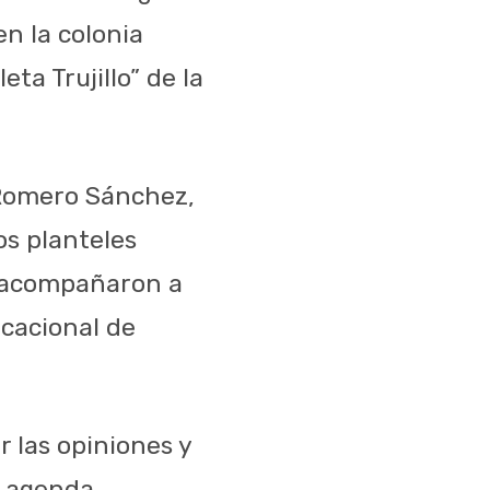
en la colonia
eta Trujillo” de la
 Romero Sánchez,
os planteles
e acompañaron a
vacacional de
 las opiniones y
a agenda