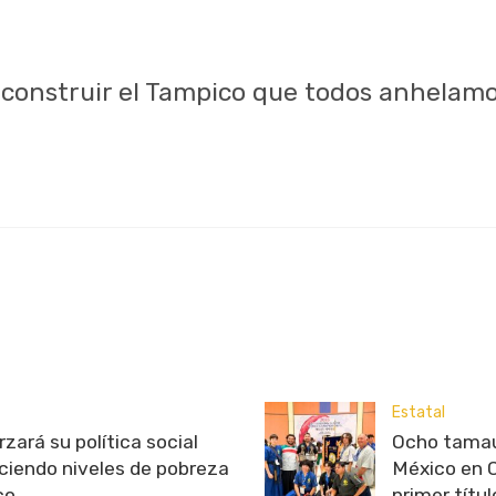
construir el Tampico que todos anhelamos
Estatal
zará su política social
Ocho tamau
uciendo niveles de pobreza
México en C
co
primer tít