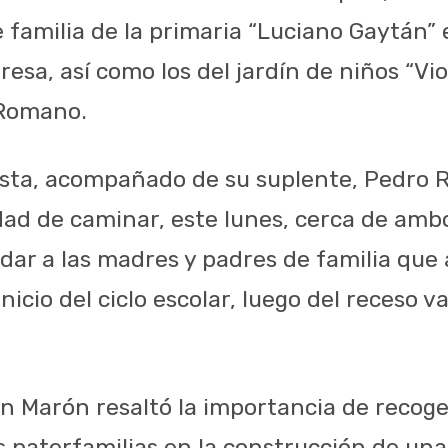
 familia de la primaria “Luciano Gaytán” 
esa, así como los del jardín de niños “Viol
 Romano.
ista, acompañado de su suplente, Pedro
dad de caminar, este lunes, cerca de amb
udar a las madres y padres de familia qu
inicio del ciclo escolar, luego del receso 
n Marón resaltó la importancia de recoger
s paterfamilias en la construcción de un