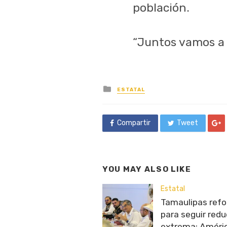
población.
“Juntos vamos a 
Posted
ESTATAL
in
Compartir
Tweet
YOU MAY ALSO LIKE
Estatal
Tamaulipas refor
para seguir red
extrema: Améri