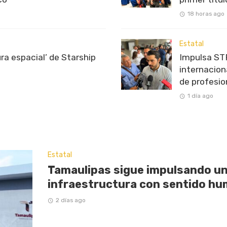
18 horas ago
Estatal
ra espacial’ de Starship
Impulsa STP
internacion
de profesio
1 día ago
Estatal
Tamaulipas sigue impulsando u
infraestructura con sentido hu
2 días ago