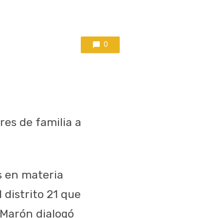
0
es de familia a
s en materia
 distrito 21 que
 Marón dialogó