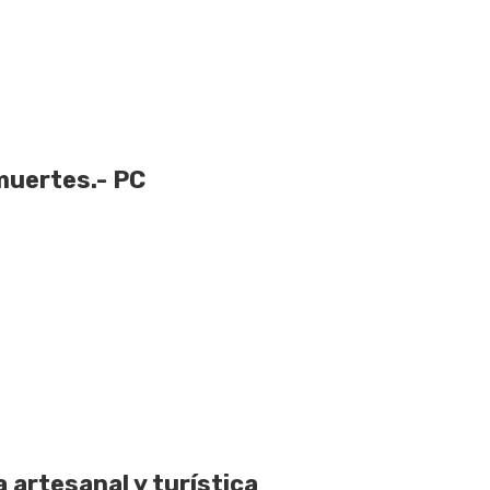
muertes.- PC
artesanal y turística