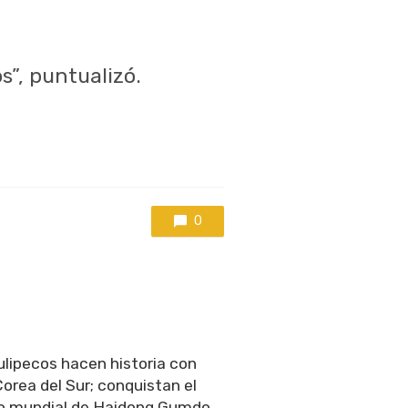
”, puntualizó.
0
lipecos hacen historia con
orea del Sur; conquistan el
ulo mundial de Haidong Gumdo