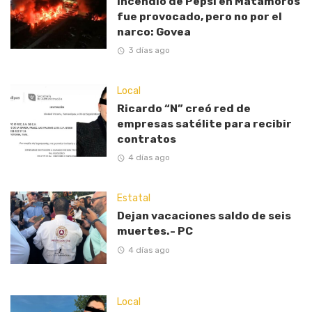
Incendio de Pepsi en Matamoros
fue provocado, pero no por el
narco: Govea
3 días ago
Local
Ricardo “N” creó red de
empresas satélite para recibir
contratos
4 días ago
Estatal
Dejan vacaciones saldo de seis
muertes.- PC
4 días ago
Local