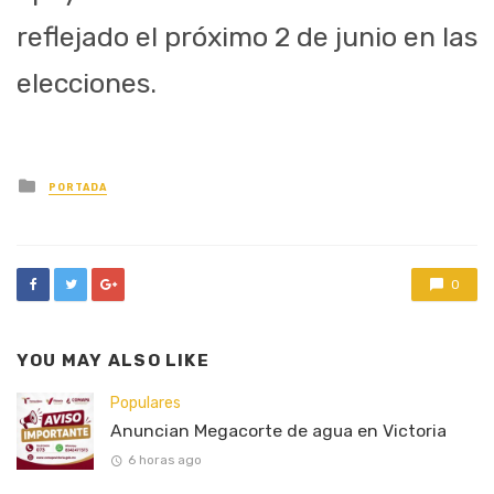
reflejado el próximo 2 de junio en las
elecciones.
Posted
PORTADA
in
0
YOU MAY ALSO LIKE
Populares
Anuncian Megacorte de agua en Victoria
6 horas ago