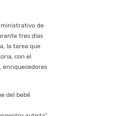
dministrativo de
urante tres días
a, la tarea que
oria, con el
s, enriquecedores
me del bebé
spectro autista”,