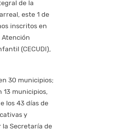
tegral de la
arreal, este 1 de
os inscritos en
e Atención
nfantil (CECUDI),
en 30 municipios;
n 13 municipios,
e los 43 días de
cativas y
 la Secretaría de