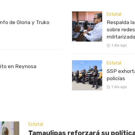
Estatal
unfo de Gloria y Truko
Respalda l
sobre redes
militarizad
1 día ago
Estatal
rito en Reynosa
SSP exhorta
policías
1 día ago
Estatal
Tamaulipas reforzará su política