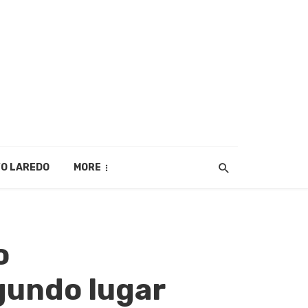
O LAREDO
MORE
o
gundo lugar