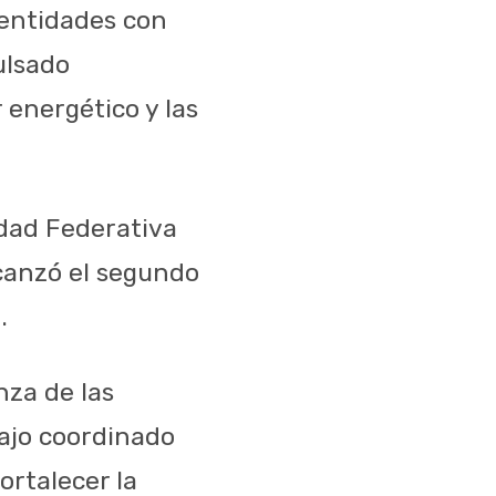
 entidades con
ulsado
 energético y las
idad Federativa
canzó el segundo
.
nza de las
bajo coordinado
ortalecer la