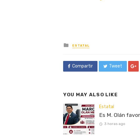
Posted
ESTATAL
in
Compartir
Tweet
YOU MAY ALSO LIKE
Estatal
Es M. Olán favo
3 horas ago