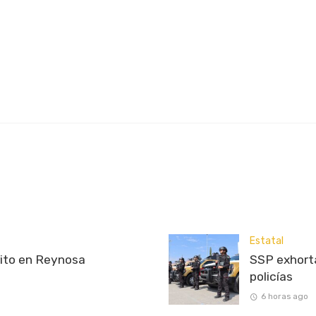
Estatal
rito en Reynosa
SSP exhorta
policías
6 horas ago