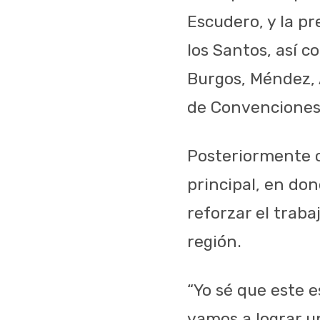
Escudero, y la p
los Santos, así c
Burgos, Méndez, 
de Convenciones 
Posteriormente c
principal, en do
reforzar el traba
región.
“Yo sé que este 
vamos a lograr u