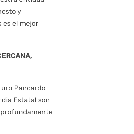
nesto y
 es el mejor
CERCANA,
rturo Pancardo
rdia Estatal son
 y profundamente