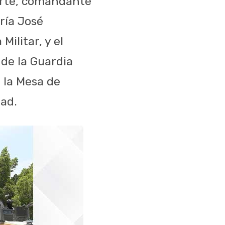
Corte, comandante
ería José
ilitar, y el
 de la Guardia
 la Mesa de
dad.