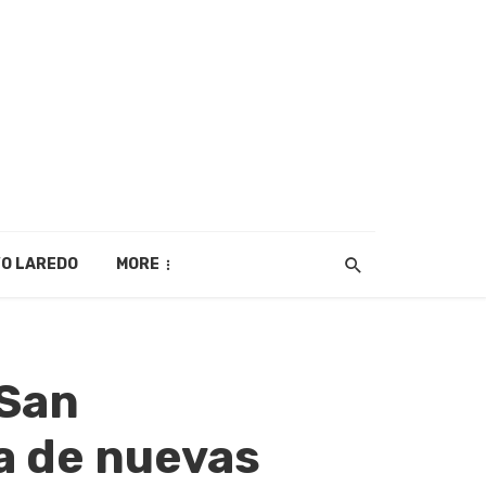
O LAREDO
MORE
 San
a de nuevas