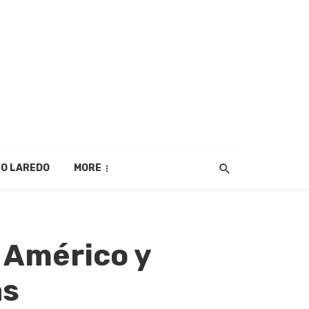
O LAREDO
MORE
 Américo y
as