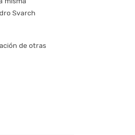
ta misma
ndro Svarch
ración de otras