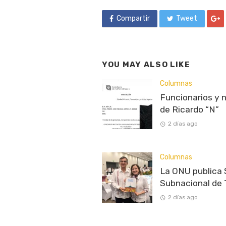
Compartir
Tweet
YOU MAY ALSO LIKE
Columnas
Funcionarios y n
de Ricardo “N”
2 días ago
Columnas
La ONU publica
Subnacional de
2 días ago