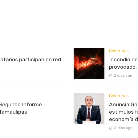
Columnas
otarios participan en red
Incendio d
provocado, 
2 días ago
Columnas
 Segundo Informe
Anuncia Go
 Tamaulipas
estímulos f
economía de
3 días ago