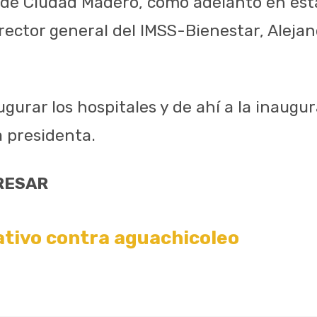
l de Ciudad Madero, como adelantó en es
irector general del IMSS-Bienestar, Aleja
ugurar los hospitales y de ahí a la inaugu
a presidenta.
RESAR
tivo contra aguachicoleo