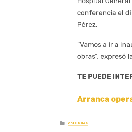
Hospital Genera
conferencia el d
Pérez.
“Vamos a ir a ina
obras”, expresó l
TE PUEDE INTE
Arranca opera
Posted
COLUMNAS
in