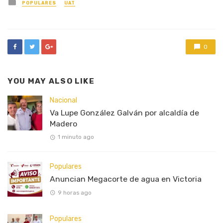
Posted
POPULARES
UAT
in
0
YOU MAY ALSO LIKE
Nacional
Va Lupe González Galván por alcaldía de
Madero
1 minuto ago
Populares
Anuncian Megacorte de agua en Victoria
9 horas ago
Populares