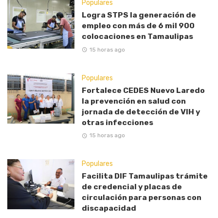
Populares
Logra STPS la generación de
empleo con más de 6 mil 900
colocaciones en Tamaulipas
15 horas ago
Populares
Fortalece CEDES Nuevo Laredo
la prevención en salud con
jornada de detección de VIH y
otras infecciones
15 horas ago
Populares
Facilita DIF Tamaulipas trámite
de credencial y placas de
circulación para personas con
discapacidad