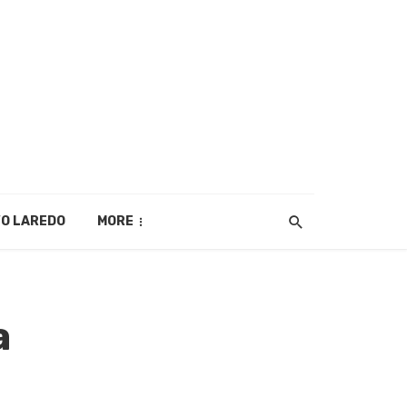
O LAREDO
MORE
a