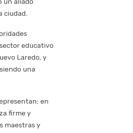
o un aliado
a ciudad.
toridades
 sector educativo
uevo Laredo, y
 siendo una
 representan; en
za firme y
as maestras y