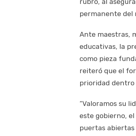
rubro, al asegur
permanente del m
Ante maestras, m
educativas, la pr
como pieza funda
reiteró que el f
prioridad dentro
“Valoramos su lid
este gobierno, e
puertas abiertas