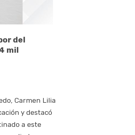
bor del
4 mil
edo, Carmen Lilia
cación y destacó
tinado a este