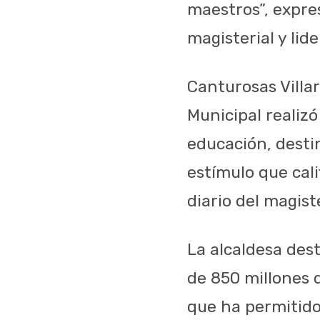
maestros”, expres
magisterial y lid
Canturosas Villa
Municipal realiz
educación, desti
estímulo que cal
diario del magis
La alcaldesa des
de 850 millones d
que ha permitido