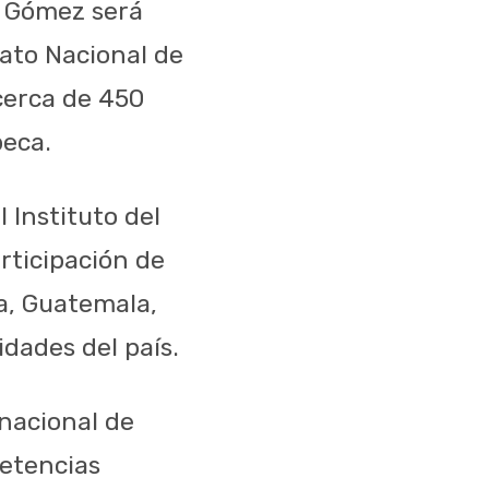
. Gómez será
nato Nacional de
cerca de 450
peca.
 Instituto del
rticipación de
a, Guatemala,
dades del país.
nacional de
petencias