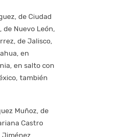
guez, de Ciudad
s, de Nuevo León,
rez, de Jalisco,
uahua, en
nia, en salto con
éxico, también
quez Muñoz, de
ariana Castro
be Jiménez