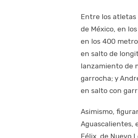
Entre los atleta
de México, en lo
en los 400 metros
en salto de longi
lanzamiento de ma
garrocha; y Andr
en salto con gar
Asimismo, figur
Aguascalientes, 
Félix, de Nuevo 