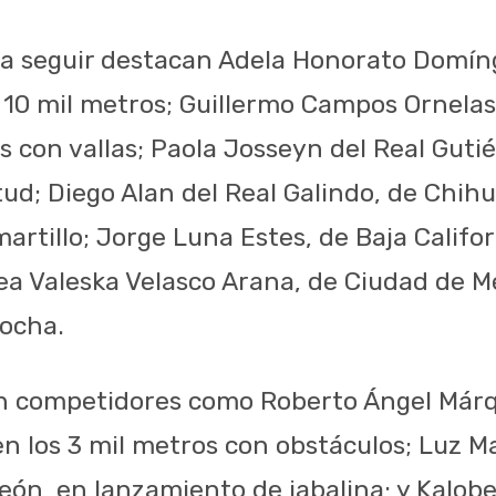
s a seguir destacan Adela Honorato Domín
s 10 mil metros; Guillermo Campos Ornela
 con vallas; Paola Josseyn del Real Gutiér
tud; Diego Alan del Real Galindo, de Chih
rtillo; Jorge Luna Estes, de Baja Califor
ea Valeska Velasco Arana, de Ciudad de M
rocha.
an competidores como Roberto Ángel Már
en los 3 mil metros con obstáculos; Luz M
León, en lanzamiento de jabalina; y Kalo