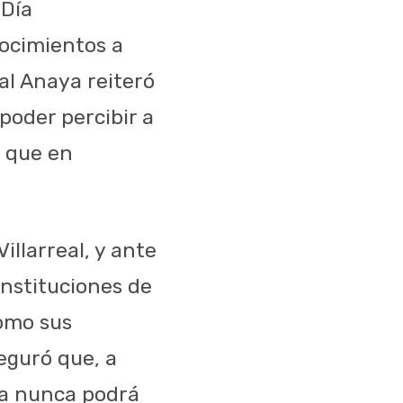
 Día
nocimientos a
al Anaya reiteró
poder percibir a
 que en
illarreal, y ante
instituciones de
como sus
eguró que, a
ría nunca podrá