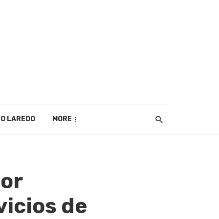
O LAREDO
MORE
or
vicios de