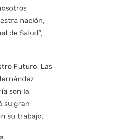
nosotros
estra nación,
al de Salud”,
stro Futuro. Las
 Hernández
ía son la
ó su gran
 su trabajo.
ía