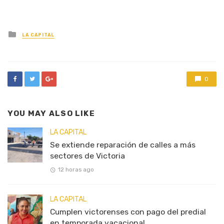
Posted
LA CAPITAL
in
0
YOU MAY ALSO LIKE
LA CAPITAL
Se extiende reparación de calles a más
sectores de Victoria
12 horas ago
LA CAPITAL
Cumplen victorenses con pago del predial
en temporada vacacional