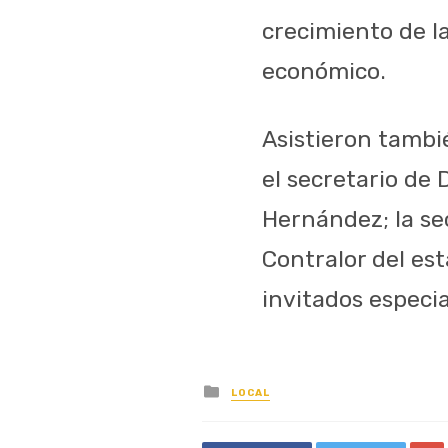
crecimiento de l
económico.
Asistieron tambi
el secretario de 
Hernández; la sec
Contralor del es
invitados especia
Posted
LOCAL
in