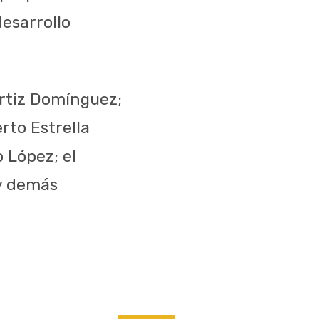
esarrollo
Ortiz Domínguez;
rto Estrella
o López; el
 y demás