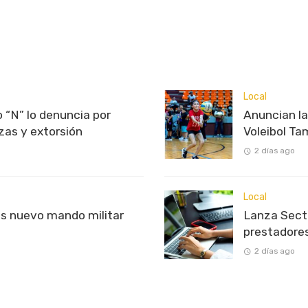
Local
 “N” lo denuncia por
Anuncian l
as y extorsión
Voleibol T
2 días ago
Local
s nuevo mando militar
Lanza Sectu
prestadores
2 días ago