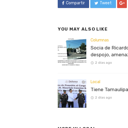
Compartir
Tweet
YOU MAY ALSO LIKE
Columnas
Socia de Ricardo
despojo, amenaz
2 días ago
Local
Tiene Tamaulipa
2 días ago