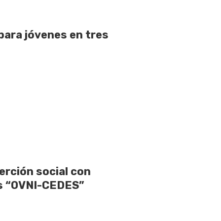
para jóvenes en tres
rción social con
as “OVNI-CEDES”