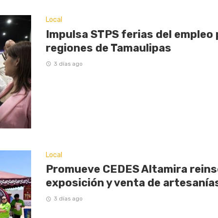
Local
Impulsa STPS ferias del empleo 
regiones de Tamaulipas
3 días ago
Local
Promueve CEDES Altamira reinse
exposición y venta de artesaní
3 días ago