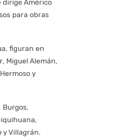
 dirige Américo
esos para obras
a, figuran en
r, Miguel Alemán,
e Hermoso y
, Burgos,
Miquihuana,
y Villagrán.