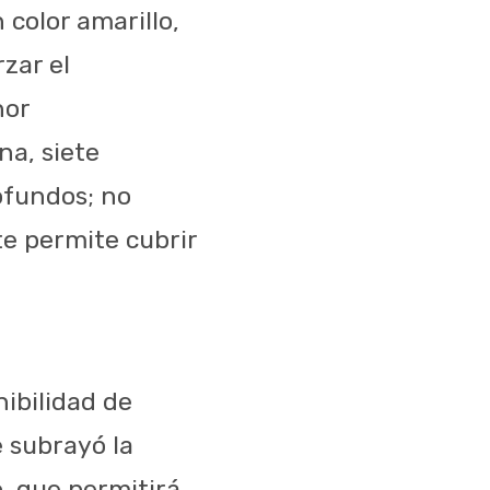
color amarillo,
zar el
nor
na, siete
ofundos; no
te permite cubrir
ibilidad de
e subrayó la
o, que permitirá