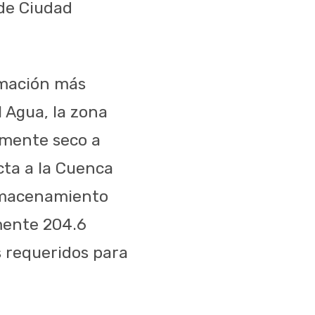
 de Ciudad
ormación más
 Agua, la zona
lmente seco a
ta a la Cuenca
almacenamiento
lmente 204.6
s requeridos para