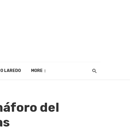
O LAREDO
MORE
máforo del
as