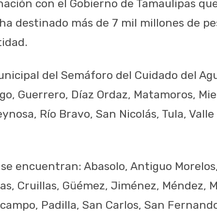
nación con el Gobierno de Tamaulipas que
, ha destinado más de 7 mil millones de p
tidad.
unicipal del Semáforo del Cuidado del Agu
rgo, Guerrero, Díaz Ordaz, Matamoros, Mie
ynosa, Río Bravo, San Nicolás, Tula, Vall
o se encuentran: Abasolo, Antiguo Morelos
s, Cruillas, Güémez, Jiménez, Méndez, 
campo, Padilla, San Carlos, San Fernando 