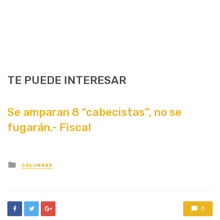
TE PUEDE INTERESAR
Se amparan 8 “cabecistas”, no se
fugarán.- Fiscal
Posted
COLUMNAS
in
0