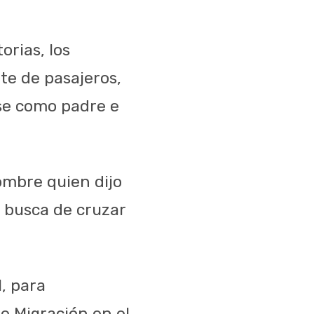
orias, los
te de pasajeros,
se como padre e
ombre quien dijo
n busca de cruzar
, para
e Migración en el