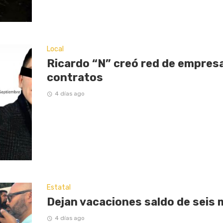
Local
Ricardo “N” creó red de empresas
contratos
4 días ago
Estatal
Dejan vacaciones saldo de seis 
4 días ago