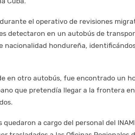
na Cuba.
 durante el operativo de revisiones migrat
les detectaron en un autobús de transpor
e nacionalidad hondureña, identificándo
e en otro autobús, fue encontrado un h
bano que pretendía llegar a la frontera e
dos.
s quedaron a cargo del personal del INAMI
r trasladados a las Oficinas Regionales d