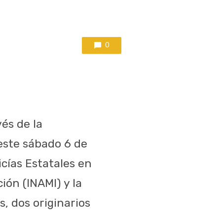
0
vés de la
este sábado 6 de
icías Estatales en
ión (INAMI) y la
, dos originarios