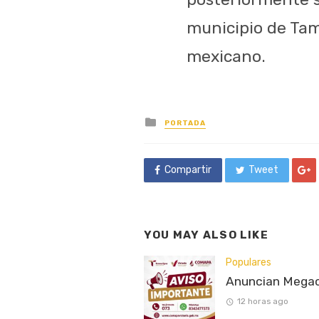
municipio de Tam
mexicano.
Posted
PORTADA
in
Compartir
Tweet
YOU MAY ALSO LIKE
Populares
Anuncian Megaco
12 horas ago