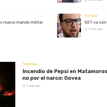
Portada
s nuevo mando militar
SET va con
3 días ago
Columnas
Incendio de Pepsi en Matamoros
no por el narco: Govea
3 días ago