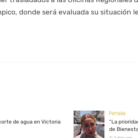
pico, donde será evaluada su situación le
Portada
rte de agua en Victoria
“La priorid
de Bienest
2 días ago