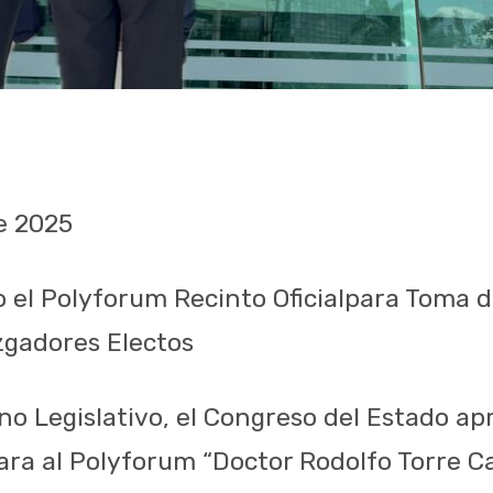
e
2025
o
el
Polyforum
Recinto
Oficial
para
Toma
d
zgadores
Electos
no Legislativo, el Congreso del Estado ap
ara al
Polyforum
“Doctor Rodolfo Torre 