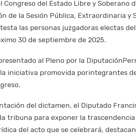
del Congreso del Estado Libre y Soberano 
ón de la Sesión Pública, Extraordinaria y
testa las personas juzgadoras electas del
róximo 30 de septiembre de 2025.
presentado
al
Pleno
por
la
Diputación
Per
la
iniciativa
promovida
por
integrantes
de
greso
.
ntación
del
dictamen
, el
Diputado
Franci
la
tribuna
para
exponer
la
trascendencia
rídica
del
acto
que
se
celebrará
,
destaca