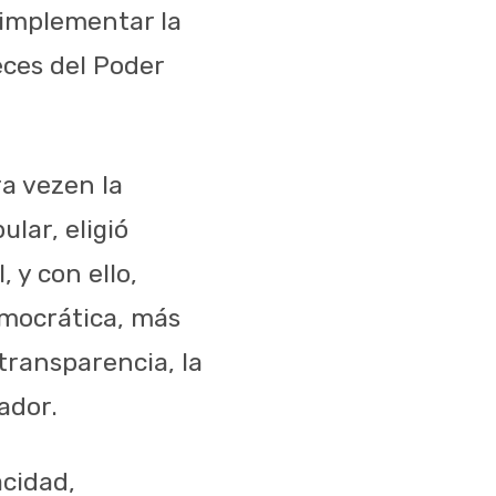
implementar
la
eces
del
Poder
ra
vez
en la
ular,
eligió
l, y con
ello
,
mocrática
,
más
transparencia
, la
lador
.
acidad
,