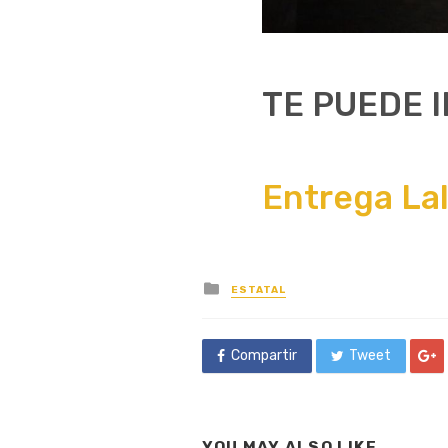
TE PUEDE 
Entrega Lal
Posted
ESTATAL
in
Compartir
Tweet
YOU MAY ALSO LIKE