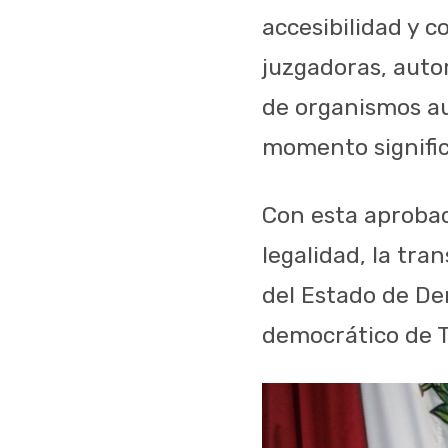
accesibilidad
y
c
juzgadoras
,
auto
de
organismos
a
momento
signifi
Con
esta
aproba
legalidad
, la
tran
del Estado de
De
democrático
de T