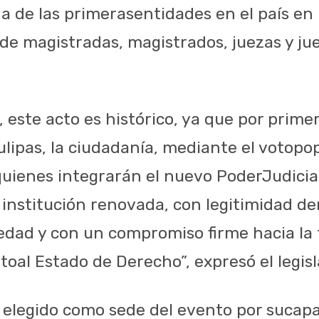
na
de
las
primeras
entidades
en el
país
en
 de
magistradas
,
magistrados
,
juezas
y
ju
,
este
acto
es
histórico
,
ya
que
por
prime
lipas, la
ciudadanía
,
mediante
el
voto
pop
quienes
integrarán
el
nuevo
Poder
Judicia
institución
renovada
, con
legitimidad
de
edad
y con un
compromiso
firme
hacia
la
to
al Estado de
Derecho
”,
expresó
el
legis
elegido
como
sede
del
evento
por
su
cap