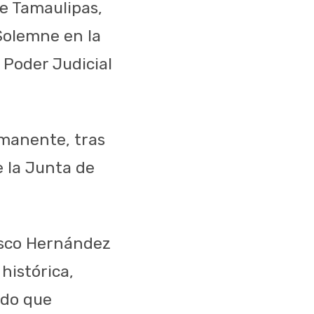
de Tamaulipas,
 Solemne en la
 Poder Judicial
manente,
tras
 la Junta de
sco
Hernández
histórica
,
ndo
que