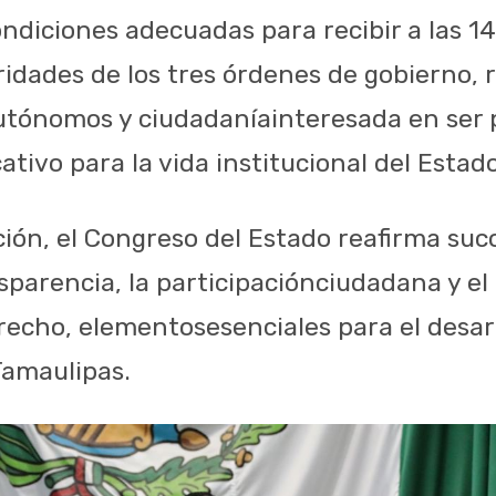
ondiciones
adecuadas
para
recibir
a
las
14
ridades
de los
tres
órdenes
de
gobierno
,
utónomos
y
ciudadanía
interesada
en ser 
cativo
para
la
vida
institucional
del Estado
ción
, el
Congreso
del
Estado
reafirma
su
c
sparencia
, la
participación
ciudadana
y el
recho
,
elementos
esenciales
para
el
desar
amaulipas.