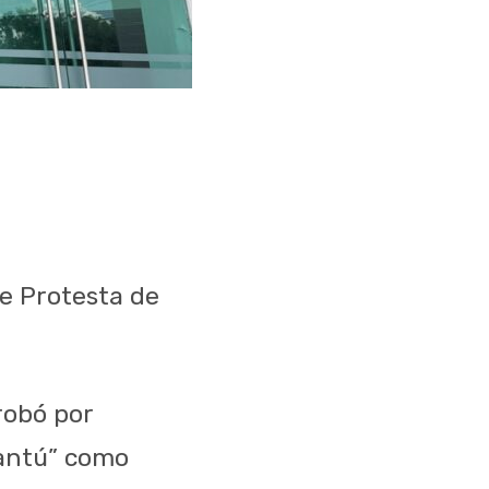
e
Protesta
de
robó por
Cantú” como