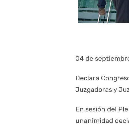
04
de
septiembr
Declara
Congres
Juzgadoras
y
Ju
En sesión del Ple
unanimidad decl