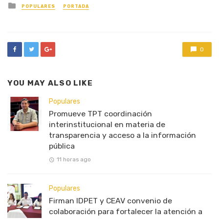
Posted
POPULARES
PORTADA
in
0
YOU MAY ALSO LIKE
Populares
Promueve TPT coordinación
interinstitucional en materia de
transparencia y acceso a la información
pública
11 horas ago
Populares
Firman IDPET y CEAV convenio de
colaboración para fortalecer la atención a