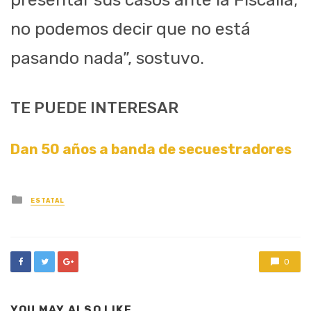
no podemos decir que no está
pasando nada”, sostuvo.
TE PUEDE INTERESAR
Dan 50 años a banda de secuestradores
Posted
ESTATAL
in
0
YOU MAY ALSO LIKE