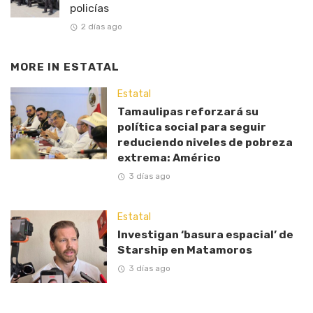
policías
2 días ago
MORE IN
ESTATAL
Estatal
Tamaulipas reforzará su
política social para seguir
reduciendo niveles de pobreza
extrema: Américo
3 días ago
Estatal
Investigan ‘basura espacial’ de
Starship en Matamoros
3 días ago