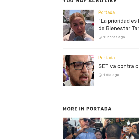
YOU MAY ALSO LIKE
Portada
“La prioridad es
de Bienestar Ta
11 horas ago
Portada
SET va contra 
1 día ago
MORE IN
PORTADA