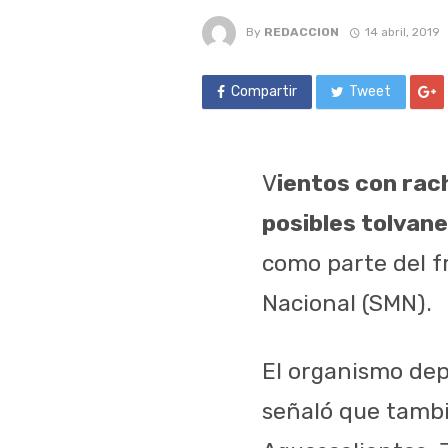
By
REDACCION
14 abril, 2019
Compartir
Tweet
V
ientos con rac
posibles tolvan
como parte del f
Nacional (SMN).
El organismo dep
señaló que tamb