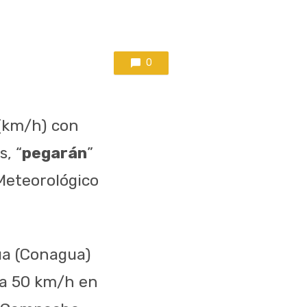
0
 (km/h) con
, “
pegarán
”
Meteorológico
ua (Conagua)
a 50 km/h en