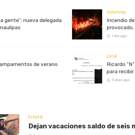
Columnas
 la gente”: nueva delegada
Incendio d
maulipas
provocado, 
1 día ago
Local
campamentos de verano
Ricardo “N”
para recibi
3 días ago
Estatal
Dejan vacaciones saldo de seis 