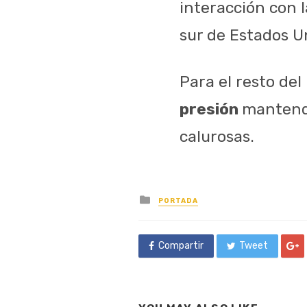
interacción con 
sur de Estados U
Para el resto del 
presión
mantendr
calurosas.
Posted
PORTADA
in
Compartir
Tweet