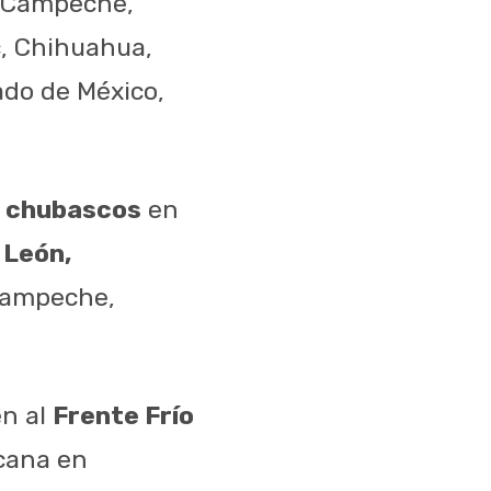
, Campeche,
c, Chihuahua,
ado de México,
de chubascos
en
 León,
 Campeche,
en al
Frente Frío
icana en