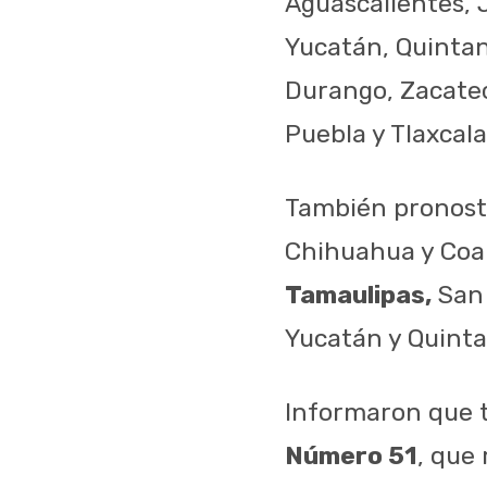
Aguascalientes, 
Yucatán, Quintan
Durango, Zacatec
Puebla y Tlaxcala
También pronost
Chihuahua y Coah
Tamaulipas,
San 
Yucatán y Quinta
Informaron que t
Número 51
, que