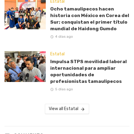
Estatal
Ocho tamaulipecos hacen
historia con México en Corea del
Sur; conquistan el primer título
mundial de Haidong Gumdo
4 días ago
Estatal
Impulsa STPS movilidad laboral
internacional para ampliar
oportunidades de
profesionistas tamaulipecos
5 días ago
View all Estatal