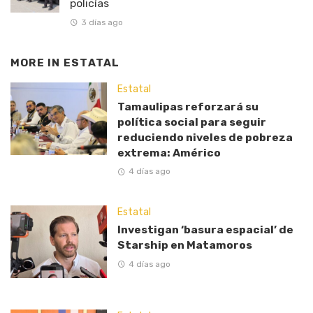
policías
3 días ago
MORE IN
ESTATAL
Estatal
Tamaulipas reforzará su
política social para seguir
reduciendo niveles de pobreza
extrema: Américo
4 días ago
Estatal
Investigan ‘basura espacial’ de
Starship en Matamoros
4 días ago