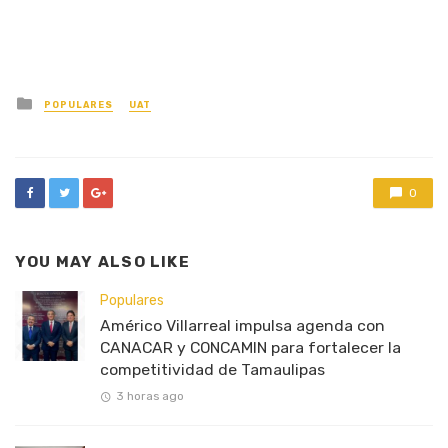
Posted
POPULARES
UAT
in
0
YOU MAY ALSO LIKE
Populares
Américo Villarreal impulsa agenda con
CANACAR y CONCAMIN para fortalecer la
competitividad de Tamaulipas
3 horas ago