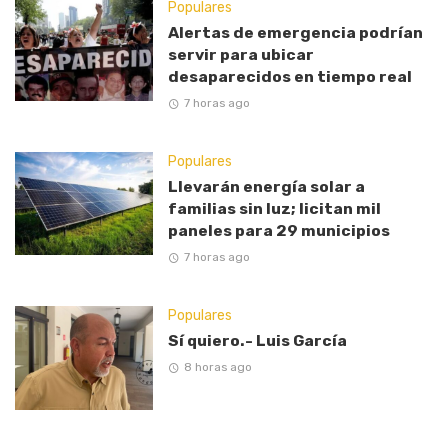
Populares
Alertas de emergencia podrían
servir para ubicar
desaparecidos en tiempo real
7 horas ago
Populares
Llevarán energía solar a
familias sin luz; licitan mil
paneles para 29 municipios
7 horas ago
Populares
Sí quiero.- Luis García
8 horas ago