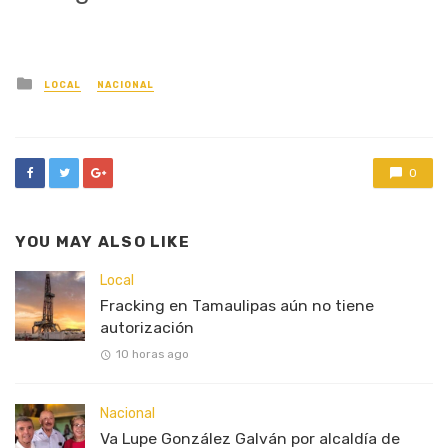
Posted
LOCAL
NACIONAL
in
0
YOU MAY ALSO LIKE
Local
Fracking en Tamaulipas aún no tiene
autorización
10 horas ago
Nacional
Va Lupe González Galván por alcaldía de