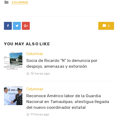
Posted
COLUMNAS
in
0
YOU MAY ALSO LIKE
Columnas
Socia de Ricardo “N” lo denuncia por
despojo, amenazas y extorsión
15 horas ago
Columnas
Reconoce Américo labor de la Guardia
Nacional en Tamaulipas; atestigua llegada
del nuevo coordinador estatal
17 horas ago