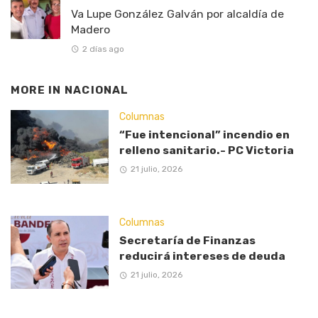
Va Lupe González Galván por alcaldía de
Madero
2 días ago
MORE IN
NACIONAL
Columnas
“Fue intencional” incendio en
relleno sanitario.- PC Victoria
21 julio, 2026
Columnas
Secretaría de Finanzas
reducirá intereses de deuda
21 julio, 2026