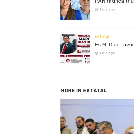
PAN ratifica tri
1 día ago
Estatal
Es M. Olán favo
1 día ago
MORE IN
ESTATAL