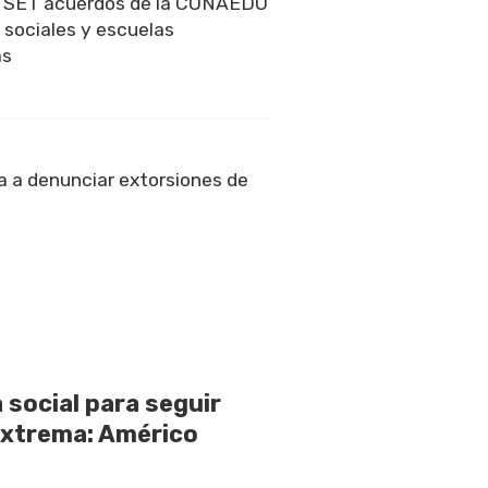
a SET acuerdos de la CONAEDU
 sociales y escuelas
as
 a denunciar extorsiones de
 social para seguir
extrema: Américo