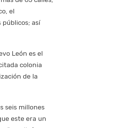
o, el
 públicos; así
evo León es el
citada colonia
zación de la
s seis millones
que este era un