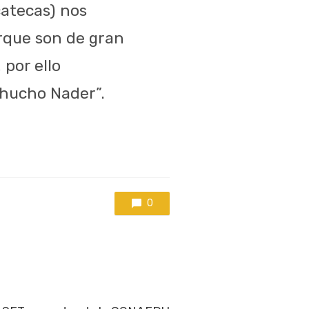
catecas) nos
orque son de gran
 por ello
hucho Nader”.
0