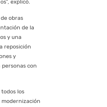
s”, explicó.
o de obras
entación de la
dos y una
a reposición
iones y
a personas con
 todos los
la modernización