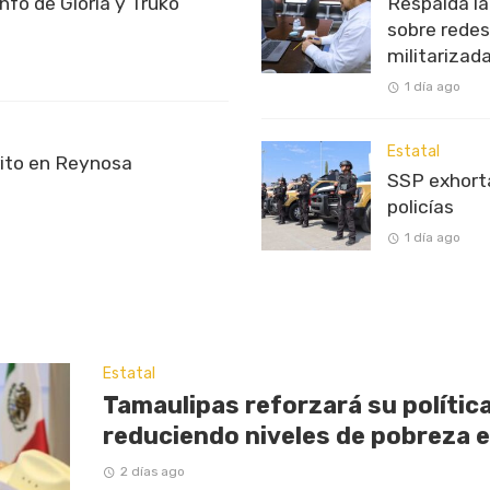
unfo de Gloria y Truko
Respalda l
sobre redes
militarizad
1 día ago
Estatal
rito en Reynosa
SSP exhorta
policías
1 día ago
Estatal
Tamaulipas reforzará su política
reduciendo niveles de pobreza 
2 días ago