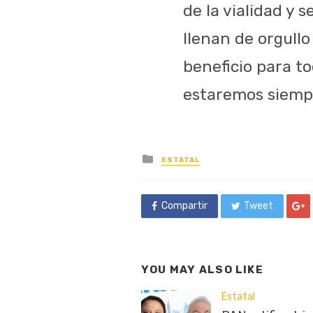
de la vialidad y 
llenan de orgullo
beneficio para to
estaremos siemp
Posted
ESTATAL
in
Compartir
Tweet
YOU MAY ALSO LIKE
Estatal