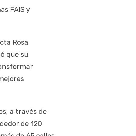
as FAIS y
ecta Rosa
có que su
ransformar
mejores
s, a través de
dedor de 120
más de 65 calles,