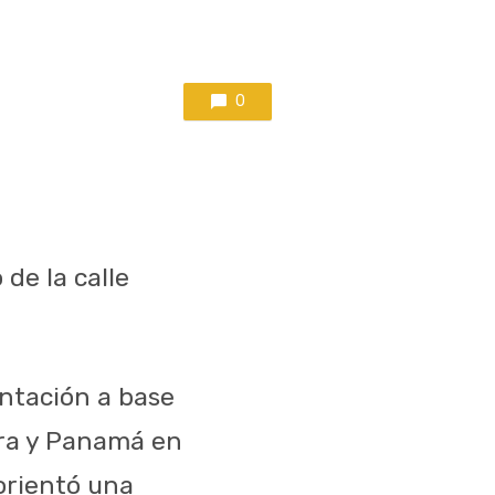
0
*
de la calle
ntación a base
ora y Panamá en
 orientó una