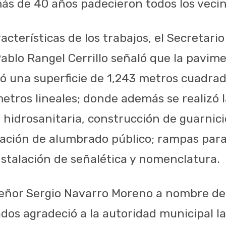
ás de 40 años padecieron todos los vecino
racterísticas de los trabajos, el Secretari
Pablo Rangel Cerrillo señaló que la pavim
rió una superficie de 1,243 metros cuadra
etros lineales; donde además se realizó l
d hidrosanitaria, construcción de guarnic
ación de alumbrado público; rampas par
nstalación de señalética y nomenclatura.
 señor Sergio Navarro Moreno a nombre de
ados agradeció a la autoridad municipal 