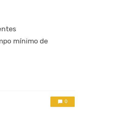
entes
iempo mínimo de
0