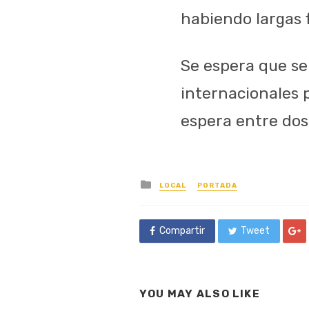
habiendo largas f
Se espera que se
internacionales 
espera entre dos 
Posted
LOCAL
PORTADA
in
Compartir
Tweet
YOU MAY ALSO LIKE