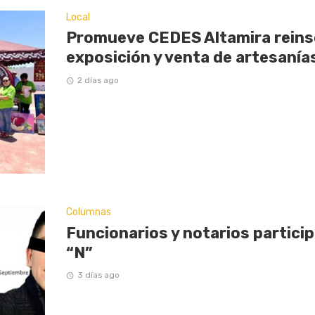
Local
Promueve CEDES Altamira reinse
exposición y venta de artesaní
2 días ago
Columnas
Funcionarios y notarios partici
“N”
3 días ago