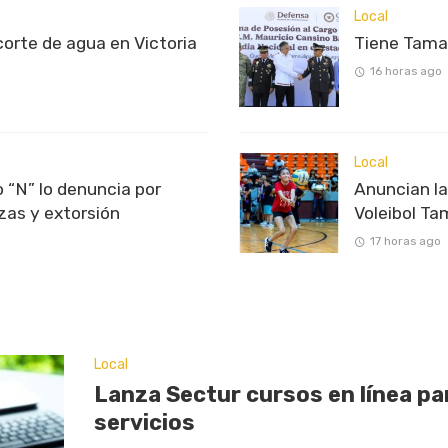
Local
rte de agua en Victoria
Tiene Tama
16 horas ago
Local
 “N” lo denuncia por
Anuncian l
as y extorsión
Voleibol T
17 horas ago
Local
Lanza Sectur cursos en línea p
servicios