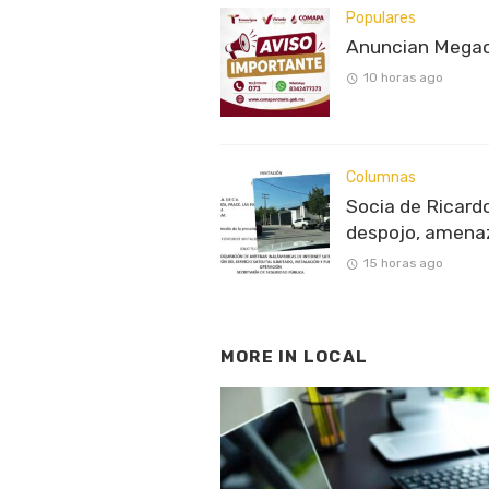
Populares
Anuncian Megaco
10 horas ago
Columnas
Socia de Ricardo
despojo, amenaz
15 horas ago
MORE IN
LOCAL