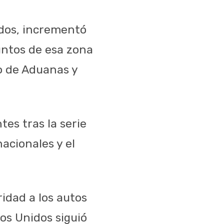
idos, incrementó
untos de esa zona
o de Aduanas y
es tras la serie
acionales y el
ridad a los autos
dos Unidos siguió