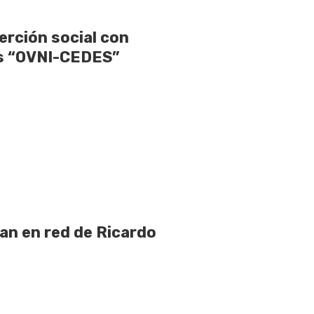
rción social con
as “OVNI-CEDES”
pan en red de Ricardo