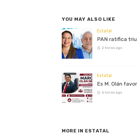
YOU MAY ALSO LIKE
Estatal
PAN ratifica tri
2 horas ago
Estatal
Es M. Olán favo
6 horas ago
MORE IN
ESTATAL