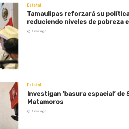
Estatal
Tamaulipas reforzará su política
reduciendo niveles de pobreza 
1 día ago
Estatal
Investigan ‘basura espacial’ de 
Matamoros
1 día ago