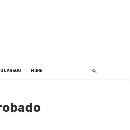
O LAREDO
MORE
 robado