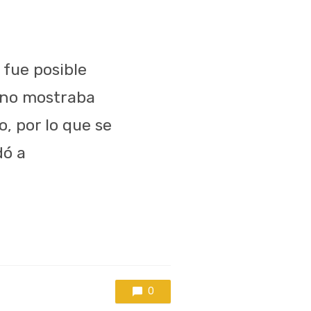
 fue posible
l no mostraba
, por lo que se
dó a
0