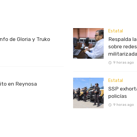
Estatal
unfo de Gloria y Truko
Respalda l
sobre redes
militarizad
9 horas ago
Estatal
rito en Reynosa
SSP exhorta
policías
9 horas ago