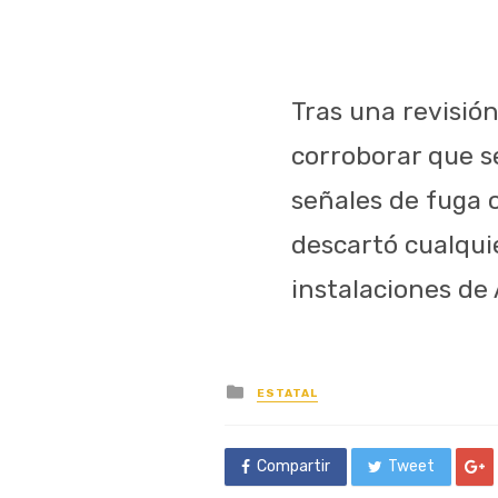
Tras una revisión
corroborar que se
señales de fuga 
descartó cualquie
instalaciones de
Posted
ESTATAL
in
Compartir
Tweet