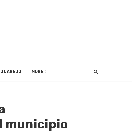
O LAREDO
MORE
a
l municipio