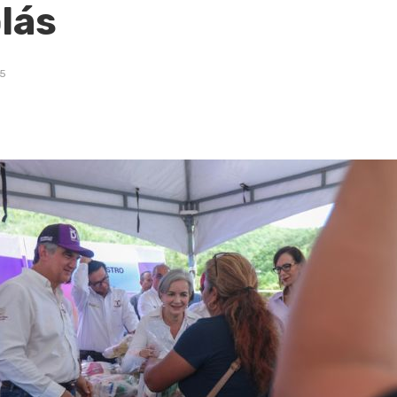
lás
25