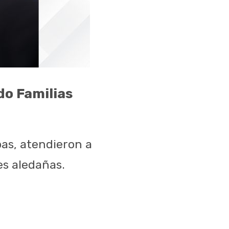
do Familias
pas, atendieron a
es aledañas.