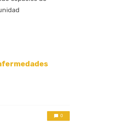
munidad
enfermedades
0