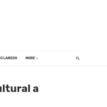
O LAREDO
MORE
ltural a