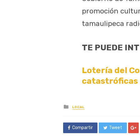
promoción cultur
tamaulipeca rad
TE PUEDE IN
Lotería del C
catastróficas
Posted
LOCAL
in
Compartir
Tweet