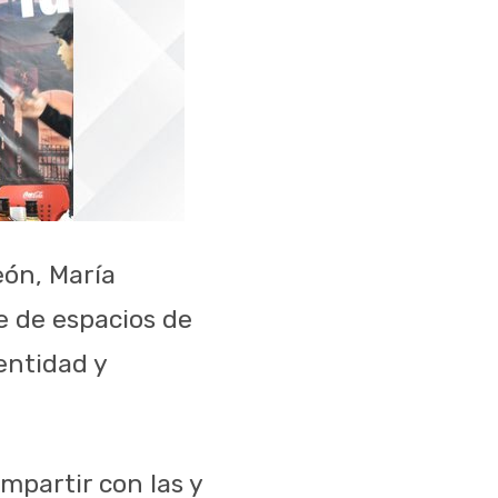
eón, María
e de espacios de
entidad y
partir con las y