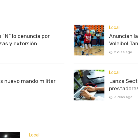
Local
 “N” lo denuncia por
Anuncian l
as y extorsión
Voleibol T
2 días ago
Local
s nuevo mando militar
Lanza Sectu
prestadores
3 días ago
Local