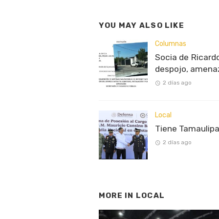
YOU MAY ALSO LIKE
Columnas
Socia de Ricardo
despojo, amenaz
2 días ago
Local
Tiene Tamaulipa
2 días ago
MORE IN
LOCAL