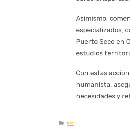
Asimismo, coment
especializados, 
Puerto Seco en C
estudios territor
Con estas accion
humanista, asegu
necesidades y re
Posted
UAT
in