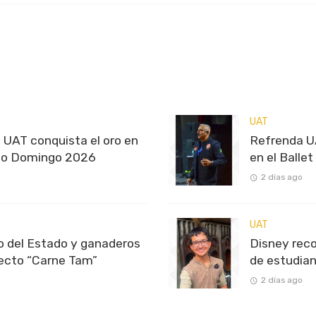
UAT
 UAT conquista el oro en
Refrenda UA
to Domingo 2026
en el Ballet
2 días ago
UAT
o del Estado y ganaderos
Disney reco
ecto “Carne Tam”
de estudian
2 días ago