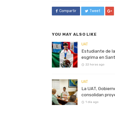
Compartir
Tweet
YOU MAY ALSO LIKE
UAT
Estudiante de la
esgrima en San
22 horas ago
UAT
La UAT, Gobiern
consolidan proy
1 día ago