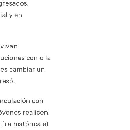
gresados,
ial y en
 vivan
tuciones como la
 es cambiar un
resó.
inculación con
jóvenes realicen
fra histórica al