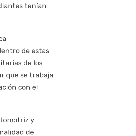
diantes tenían
ca
dentro de estas
tarias de los
ar que se trabaja
ación con el
utomotriz y
inalidad de