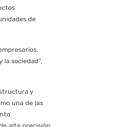
ectos
tunidades de
empresarios.
 la sociedad”,
structura y
omo una de las
ento
e alta precisión.