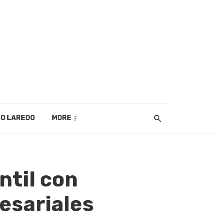
O LAREDO
MORE
ntil con
esariales