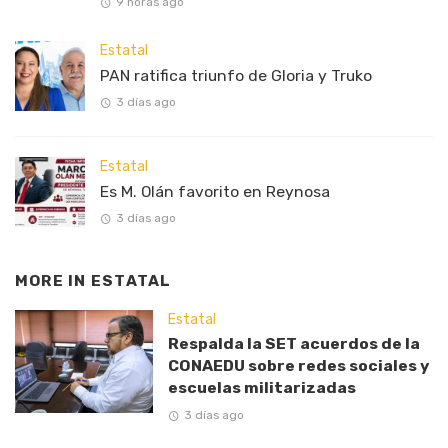
9 horas ago
Estatal
PAN ratifica triunfo de Gloria y Truko
3 días ago
Estatal
Es M. Olán favorito en Reynosa
3 días ago
MORE IN
ESTATAL
Estatal
Respalda la SET acuerdos de la
CONAEDU sobre redes sociales y
escuelas militarizadas
3 días ago