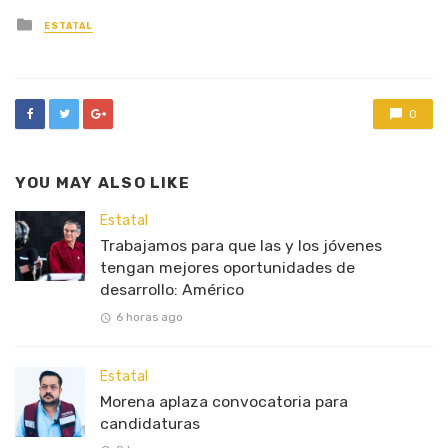
Posted
ESTATAL
in
0
YOU MAY ALSO LIKE
Estatal
Trabajamos para que las y los jóvenes
tengan mejores oportunidades de
desarrollo: Américo
6 horas ago
Estatal
Morena aplaza convocatoria para
candidaturas