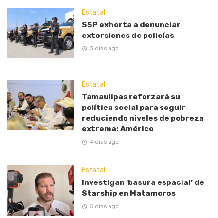
Estatal
SSP exhorta a denunciar
extorsiones de policías
3 días ago
Estatal
Tamaulipas reforzará su
política social para seguir
reduciendo niveles de pobreza
extrema: Américo
4 días ago
Estatal
Investigan ‘basura espacial’ de
Starship en Matamoros
5 días ago