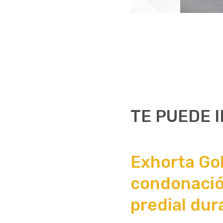
TE PUEDE 
Exhorta Go
condonació
predial du