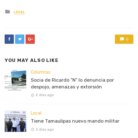
Posted
LOCAL
in
0
YOU MAY ALSO LIKE
Columnas
Socia de Ricardo “N” lo denuncia por
despojo, amenazas y extorsión
2 días ago
Local
Tiene Tamaulipas nuevo mando militar
2 días ago