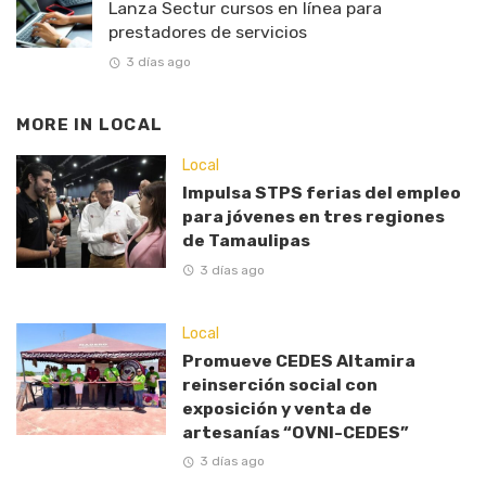
Lanza Sectur cursos en línea para
prestadores de servicios
3 días ago
MORE IN
LOCAL
Local
Impulsa STPS ferias del empleo
para jóvenes en tres regiones
de Tamaulipas
3 días ago
Local
Promueve CEDES Altamira
reinserción social con
exposición y venta de
artesanías “OVNI-CEDES”
3 días ago