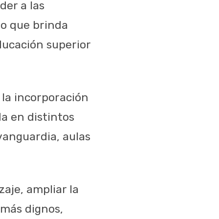
der a las
po que brinda
ducación superior
 la incorporación
a en distintos
vanguardia, aulas
aje, ampliar la
 más dignos,