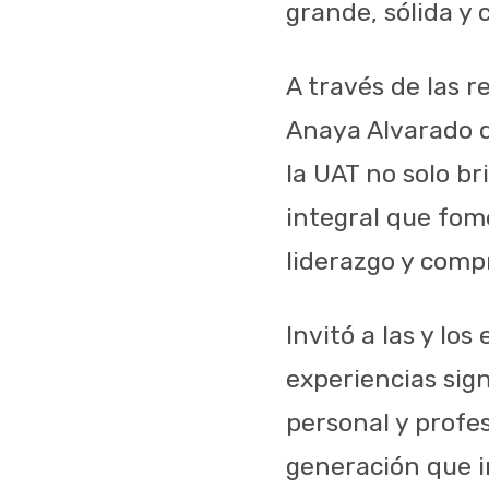
grande, sólida y
A través de las r
Anaya Alvarado d
la UAT no solo b
integral que fome
liderazgo y comp
Invitó a las y lo
experiencias sign
personal y profe
generación que in