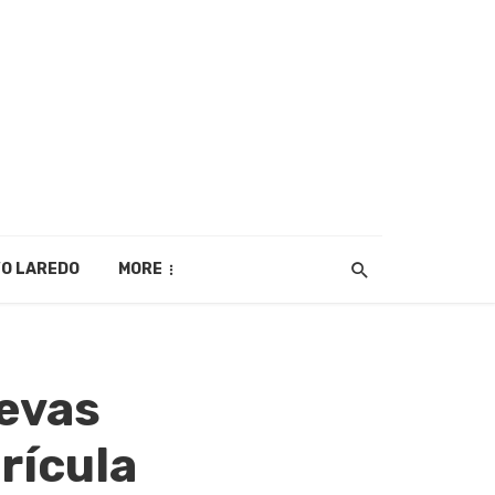
O LAREDO
MORE
uevas
rícula