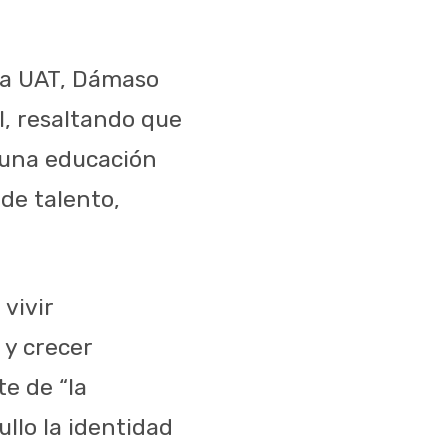
e la UAT, Dámaso
l, resaltando que
 una educación
 de talento,
 vivir
 y crecer
e de “la
llo la identidad