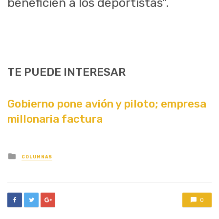
beneficien a los deportistas”.
TE PUEDE INTERESAR
Gobierno pone avión y piloto; empresa
millonaria factura
Posted
COLUMNAS
in
0