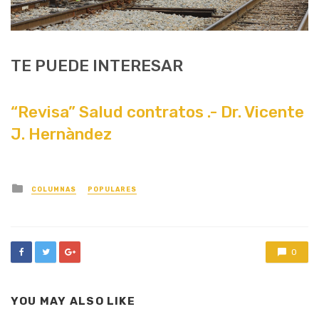
TE PUEDE INTERESAR
“Revisa” Salud contratos .- Dr. Vicente
J. Hernàndez
Posted
COLUMNAS
POPULARES
in
0
YOU MAY ALSO LIKE