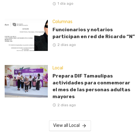
1 día ago
Columnas
Funcionarios y notarios
participan en red de Ricardo “N”
2 días ago
Local
Prepara DIF Tamaulipas
actividades para conmemorar
el mes de las personas adultas
mayores
2 días ago
View all Local