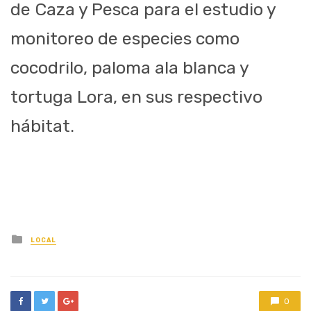
de Caza y Pesca para el estudio y
monitoreo de especies como
cocodrilo, paloma ala blanca y
tortuga Lora, en
sus respectivo
hábitat
.
Posted
LOCAL
in
0