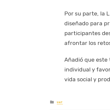
Por su parte, la 
diseñado para pr
participantes des
afrontar los reto
Añadió que este 
individual y fav
vida social y pro
Posted
UAT
in