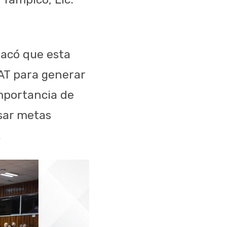
stacó que esta
UAT para generar
importancia de
lsar metas
.