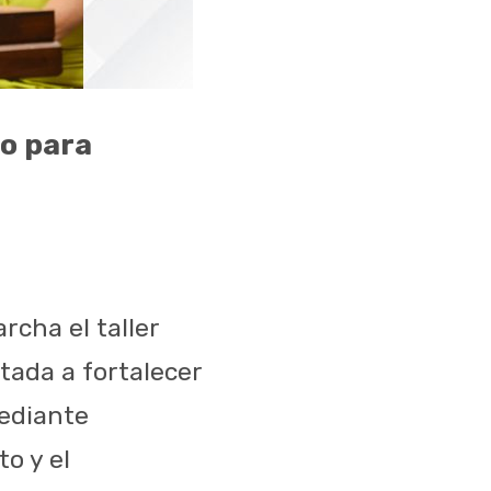
go para
cha el taller
ntada a fortalecer
mediante
o y el