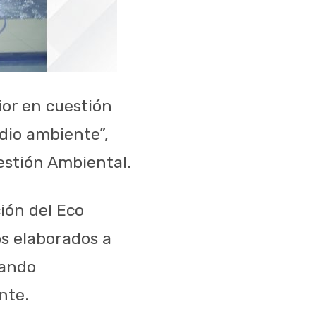
ior en cuestión
dio ambiente”,
estión Ambiental.
ión del Eco
os elaborados a
rando
nte.