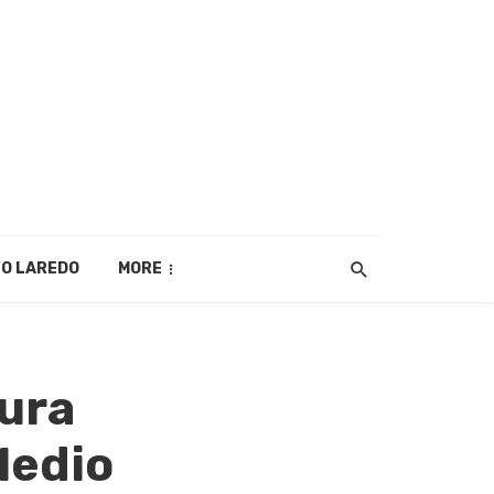
O LAREDO
MORE
tura
Medio