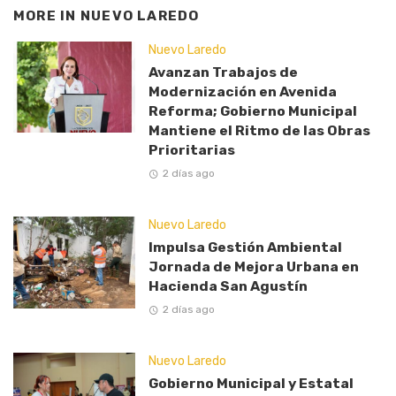
MORE IN
NUEVO LAREDO
Nuevo Laredo
Avanzan Trabajos de
Modernización en Avenida
Reforma; Gobierno Municipal
Mantiene el Ritmo de las Obras
Prioritarias
2 días ago
Nuevo Laredo
Impulsa Gestión Ambiental
Jornada de Mejora Urbana en
Hacienda San Agustín
2 días ago
Nuevo Laredo
Gobierno Municipal y Estatal