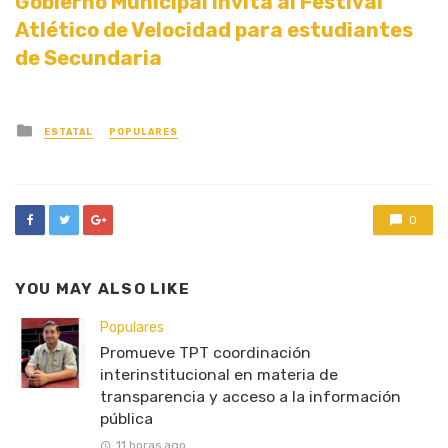
Gobierno Municipal invita al Festival
Atlético de Velocidad para estudiantes
de Secundaria
Posted
ESTATAL
POPULARES
in
0
YOU MAY ALSO LIKE
Populares
Promueve TPT coordinación
interinstitucional en materia de
transparencia y acceso a la información
pública
11 horas ago