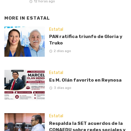
12 horas ago
MORE IN
ESTATAL
Estatal
PAN ratifica triunfo de Gloria y
Truko
2 días ago
Estatal
Es M. Olán favorito en Reynosa
3 días ago
Estatal
Respalda la SET acuerdos de la
CONAEDU sobre redes sociales y