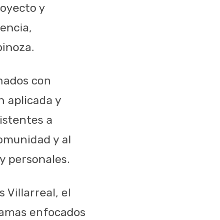
royecto y
encia,
pinoza.
onados con
n aplicada y
istentes a
omunidad y al
y personales.
Villarreal, el
ramas enfocados