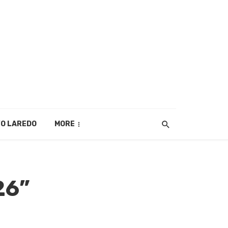
O LAREDO
MORE
26”