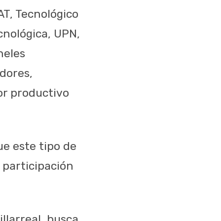
AT, Tecnológico
cnológica, UPN,
neles
adores,
or productivo
ue este tipo de
 participación
llarreal, busca