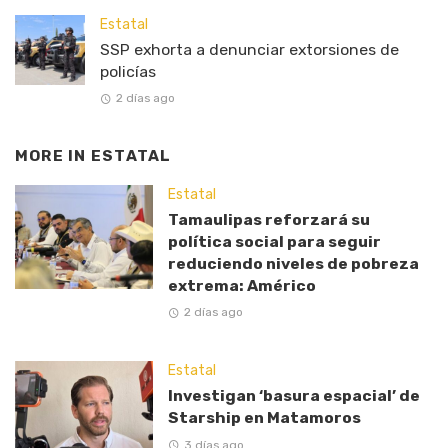
Estatal
SSP exhorta a denunciar extorsiones de
policías
2 días ago
MORE IN
ESTATAL
Estatal
Tamaulipas reforzará su
política social para seguir
reduciendo niveles de pobreza
extrema: Américo
2 días ago
Estatal
Investigan ‘basura espacial’ de
Starship en Matamoros
3 días ago