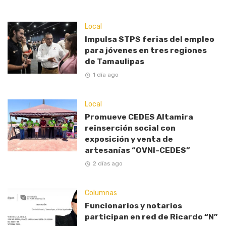
Local
Impulsa STPS ferias del empleo
para jóvenes en tres regiones
de Tamaulipas
1 día ago
Local
Promueve CEDES Altamira
reinserción social con
exposición y venta de
artesanías “OVNI-CEDES”
2 días ago
Columnas
Funcionarios y notarios
participan en red de Ricardo “N”