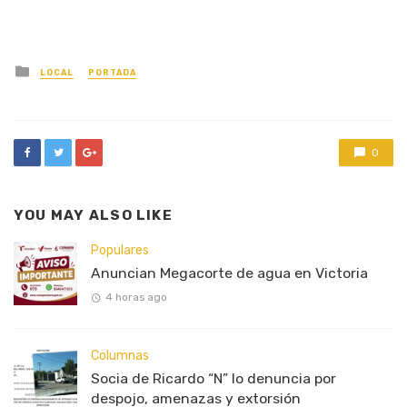
Posted
LOCAL
PORTADA
in
0
YOU MAY ALSO LIKE
Populares
Anuncian Megacorte de agua en Victoria
4 horas ago
Columnas
Socia de Ricardo “N” lo denuncia por
despojo, amenazas y extorsión