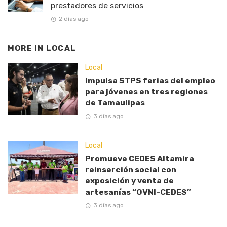
prestadores de servicios
2 días ago
MORE IN
LOCAL
Local
Impulsa STPS ferias del empleo
para jóvenes en tres regiones
de Tamaulipas
3 días ago
Local
Promueve CEDES Altamira
reinserción social con
exposición y venta de
artesanías “OVNI-CEDES”
3 días ago